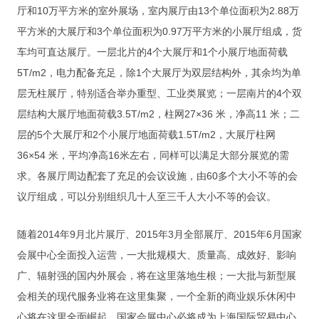
厅和10万平方米的室外展场，室内展厅由13个单位面积为2.88万
展会审图
平方米的大展厅和3个单位面积为0.97万平方米的小展厅组成，货
审图流程
车均可直达展厅。一层北片的4个大展厅和1个小展厅地面荷载
5T/m2，电力配备充足，除1个大展厅为双层结构外，其余均为单
审图日志
层无柱展厅，特别适合举办重型、工业类展览；一层南片的4个双
资料下载
层结构大展厅地面荷载3.5T/m2，柱网27×36 米，净高11 米；二
层的5个大展厅和2个小展厅地面荷载1.5T/m2，大展厅柱网
展会信息
36×54 米，平均净高16米左右，同样可以满足大部分展览的需
展会日程
求。各展厅周边配套了充足的会议设施，由60多个大小不等的会
议厅组成，可以分别组织几十人至三千人大小不等的会议。
展会相册
联系我们
随着2014年9月北片展厅、2015年3月全部展厅、2015年6月国家
会展中心全面投入运营，一大批规模大、质量高、成效好、影响
联系信息
广、辐射强的国内外展会，将在这里落地生根；一大批与新型展
加入我们
会相关的现代服务业将在这里集聚，一个全新的商业娱乐休闲中
心将在这里全面崛起。国家会展中心必将成为上海国际贸易中心