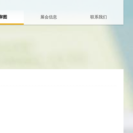
审图
展会信息
联系我们
展
联
会
系
日
信
程
息
展
加
会
入
相
我
册
们