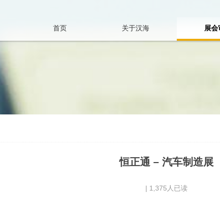
内容
首页
关于汉海
展会
公
审
司
图
介
流
绍
程
先
审
进
图
设
日
恒正通 – 汽车制造展
备
志
| 1,375人已读
团
资
队
料