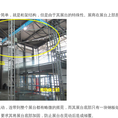
介
下
绍
载
分简单，就是桁架结构，但是由于其展出的特殊性。展商在展台上部
服
务
场
馆
新
闻
中
心
晃动，连带到整个展台都有略微的摇晃，而其展台底部只有一块钢板做
，要求其将展台底部加固，防止展台在晃动后造成倾覆。