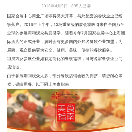
展会审图
2016年4月5日
895人已读
国家会展中心商业广场即将盛大开幕，与此配套的餐饮企业已纷
审图流程
纷落户。2016年上半年，13场重量级的展会将吸引来自全国乃至
审图日志
全球的参展商和观众共襄盛举。随着今年7月国家会展中心上海洲
际酒店的正式开业，届时会有更多国内外知名餐饮企业加盟，为
资料下载
展商、观众提供更为安全、健康、美味、便捷的餐饮服务。
展会信息
组展方及参展企业如有定制化的餐饮需求，可与各家餐饮企业门
店洽谈。
展会日程
由于参展期间观众太多，部分餐饮店铺会较为拥挤，请您耐心等
展会相册
候，错峰用餐。以下附上美食指南：
联系我们
联系信息
加入我们