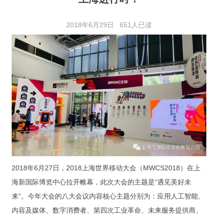
展会审图
2018年6月29日
651人已读
审图流程
审图日志
资料下载
展会信息
展会日程
展会相册
联系我们
2018年6月27日，2018上海世界移动大会（MWCS2018）在上
联系信息
海新国际博览中心拉开帷幕，此次大会的主题是“遇见美好未
来”。今年大会的八大会议内容核心主题分别为：应用人工智能、
加入我们
内容及媒体、数字消费者、第四次工业革命、未来服务提供商、