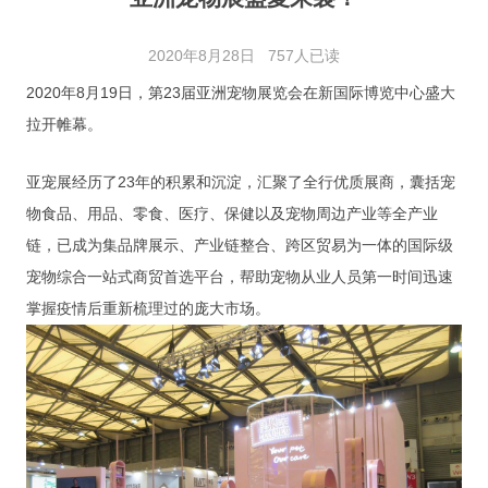
展会审图
2020年8月28日
757人已读
审图流程
2020年8月19日，第23届亚洲宠物展览会在新国际博览中心盛大
审图日志
拉开帷幕。
资料下载
亚宠展经历了23年的积累和沉淀，汇聚了全行优质展商，囊括宠
展会信息
物食品、用品、零食、医疗、保健以及宠物周边产业等全产业
链，已成为集品牌展示、产业链整合、跨区贸易为一体的国际级
展会日程
宠物综合一站式商贸首选平台，帮助宠物从业人员第一时间迅速
展会相册
掌握疫情后重新梳理过的庞大市场。
联系我们
联系信息
加入我们