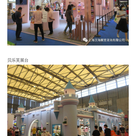
贝乐芙展台