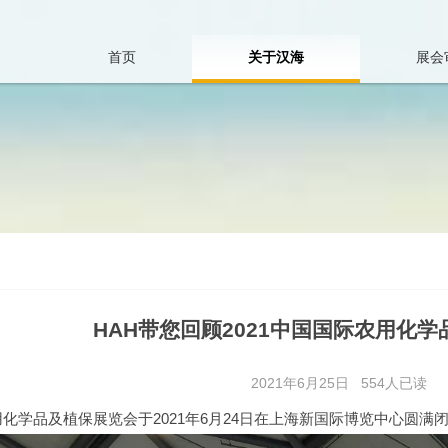
内容
首页
关于汉海
展会
公
审
司
图
介
流
绍
程
先
审
进
图
设
日
HAH带您回顾2021中国国际农用化
备
志
2021年6月25日
554人已读
团
资
化学品及植保展览会于2021年6月24日在上海新国际博览中心圆满
队
料