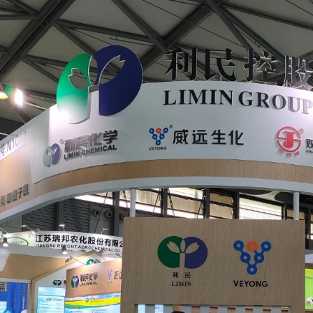
介
下
绍
载
服
务
场
馆
新
闻
中
心