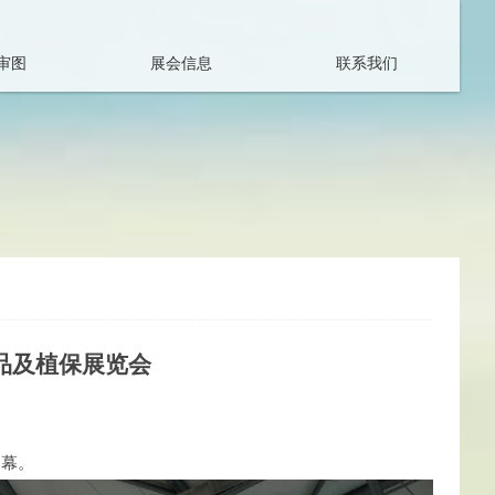
审图
展会信息
联系我们
展
联
会
系
日
信
程
息
展
加
会
入
相
我
学品及植保展览会
册
们
闭幕。