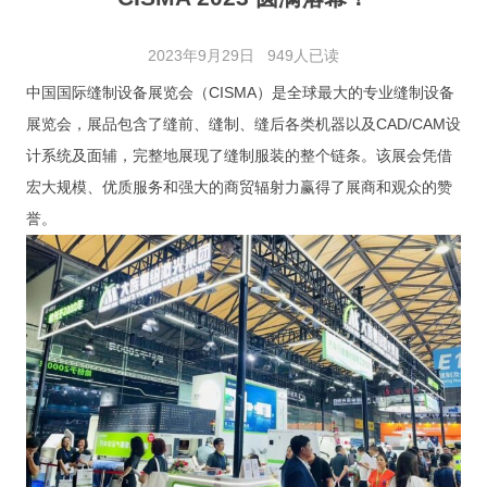
展会审图
2023年9月29日
949人已读
审图流程
中国国际缝制设备展览会（CISMA）是全球最大的专业缝制设备
审图日志
展览会，展品包含了缝前、缝制、缝后各类机器以及CAD/CAM设
计系统及面辅，完整地展现了缝制服装的整个链条。该展会凭借
资料下载
宏大规模、优质服务和强大的商贸辐射力赢得了展商和观众的赞
展会信息
誉。
展会日程
展会相册
联系我们
联系信息
加入我们