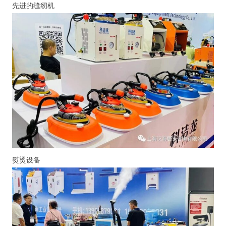
先进的缝纫机
熨烫设备