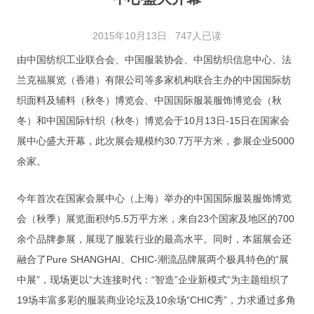
展会审图
2015年10月13日
747人已读
审图流程
由中国纺织工业联合会、中国服装协会、中国纺织信息中心、法
审图日志
兰克福展览（香港）有限公司等多家机构联合主办的中国国际纺
织面料及辅料（秋冬）博览会、中国国际服装服饰博览会（秋
资料下载
冬）和中国国际针织（秋冬）博览会于10月13日-15日在国家会
展会信息
展中心盛大开幕，此次展会规模约30.7万平方米，参展企业5000
余家。
展会日程
展会相册
今年首次在国家会展中心（上海）举办的中国国际服装服饰博览
会（秋季）展览面积约5.5万平方米，来自23个国家及地区的700
联系我们
余个品牌参展，展现了服装行业的最高水平。同时，本届展会还
联系信息
融合了Pure SHANGHAI、CHIC-潮流品牌展两个极具特色的“展
中展”，现场更以“大连接时代：“智造”企业新模式”为主题组织了
加入我们
19场丰富多彩的服装商业论坛及10余场“CHIC秀”，力求通过多角