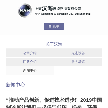
菜单
跳转到内容
首页
关于汉海
关于汉海
公司介绍
先进设备
公司介绍
团队介绍
服务场馆
新闻中心
服务场馆 – 上海
服务场馆 – 国家
先进设备
新国际博览中心
会展中心(上海)
服务场馆 – 上海
团队介绍
新闻中心
世博展览馆
服务场馆
“推动产品创新、促进技术进步!” 2019中国
新闻中心
制冷展让我们一起倡导低碳、绿色、环保、