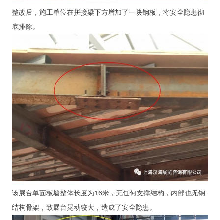
整改后，施工单位在拼接梁下方增加了一块钢板，将安全隐患彻
底排除。
该展台单面板墙整体长度为16米，无任何支撑结构，内部也无钢
结构骨架，致展台晃动较大，造成了安全隐患。