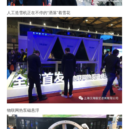
人工造雪机正在不停的“洒落”着雪花
物联网热泵磁悬浮