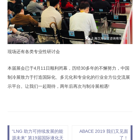
现场还有各类专业性研讨会
本届展会已于4月11日顺利闭幕，历经30多年的不懈努力，中国
制冷展致力于打造国际化、多元化和专业化的行业全方位交流展
示平台。让我们一起期待，两年后再次与制冷展相遇!
文章导航
“LNG 助力可持续发展的能
ABACE 2019 我们又见面
源未来” 第19届国际液化天
了！