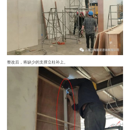
整改后，将缺少的支撑立柱补上。