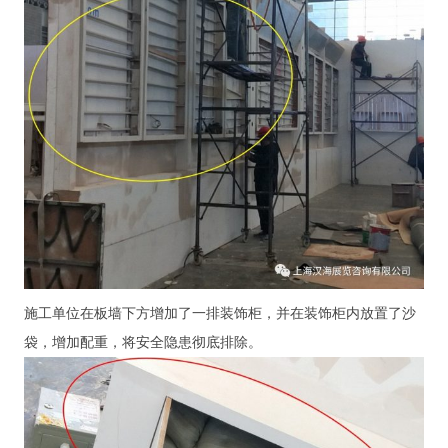
施工单位在板墙下方增加了一排装饰柜，并在装饰柜内放置了沙
袋，增加配重，将安全隐患彻底排除。