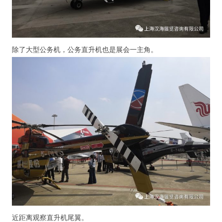
除了大型公务机，公务直升机也是展会一主角。
近距离观察直升机尾翼。