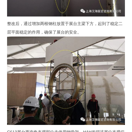
整改后，通过增加两根钢柱放置于展台主梁下方，起到了稳定二
层平面稳定的作用，确保了展台的安全。
C613展台西南角支撑部位未使用钢骨架，HAH发现该展位支撑仅