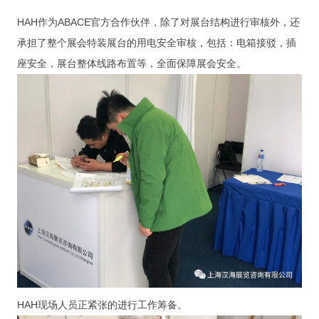
HAH作为ABACE官方合作伙伴，除了对展台结构进行审核外，还
承担了整个展会特装展台的用电安全审核，包括：电箱接驳，插
座安全，展台整体线路布置等，全面保障展会安全。
HAH现场人员正紧张的进行工作筹备。