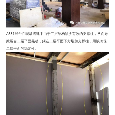
A531展台在现场搭建中由于二层结构缺少有效的支撑柱，从而导
致展台二层平面晃动，须在二层平面下方增加支撑柱，用以确保
二层平面的稳定性。