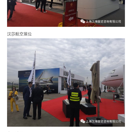
汉莎航空展位