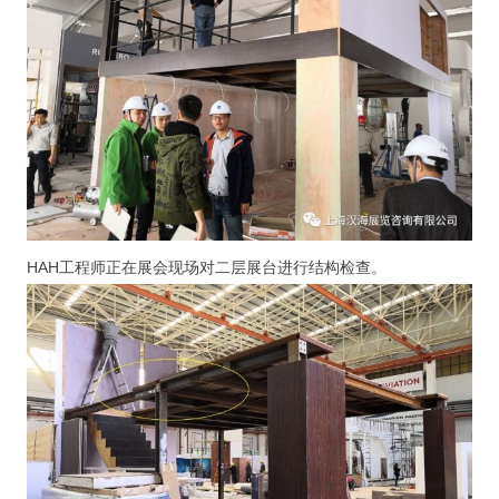
HAH工程师正在展会现场对二层展台进行结构检查。