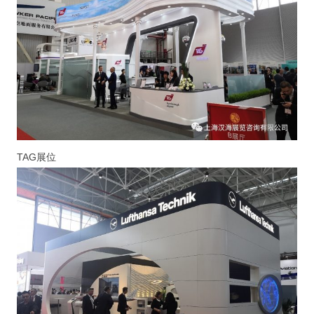
TAG展位